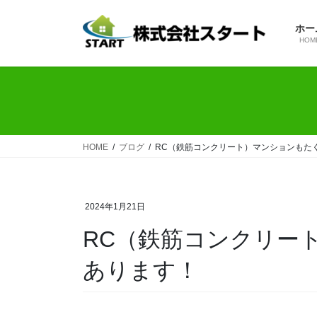
コ
ナ
ン
ビ
ホー
テ
ゲ
HOM
ン
ー
ツ
シ
へ
ョ
ス
ン
キ
に
ッ
移
HOME
ブログ
RC（鉄筋コンクリート）マンションもた
プ
動
2024年1月21日
RC（鉄筋コンクリー
あります！